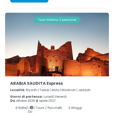
Tour minimo 2 persone
ARABIA SAUDITA Express
Località:
Riyadh |
Tabuk |
AlUla |
Madinah |
Jeddah
Giorni di partenza:
Lunedì;Venerdì
Da
ottobre 2026
A
aprile 2027
6
Notte/i
1 Tours / Pacchetti
3 Alloggi
Da