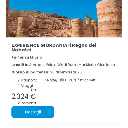
EXPERIENCE GIORDANIA Il Regno dei
Nabatei
Partenza
Milano
Località:
Amman |
Petra |
Wadi Rum |
Mar Morto, Giordania
Giorno di partenza:
30 dicembre 2026
2
Trasporto
7
Notte/i
1 Tours / Pacchetti
4 Alloggi
Da
2.324 €
a persona
Dettagli