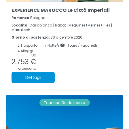
EXPERIENCE MAROCCO Le Città Imperiali
Partenza
Bologna
Località:
Casablanca |
Rabat |
Mequinez (Meknes) |
Fes |
Marrakech
Giorno di partenza:
30 dicembre 2026
2
Trasporto
7
Notte/i
1 Tours / Pacchetti
4 Alloggi
Da
2.753 €
a persona
Dettagli
Tour con Guida locale