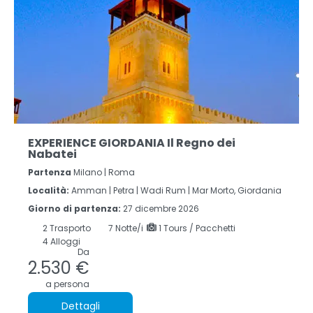
EXPERIENCE GIORDANIA Il Regno dei
Nabatei
Partenza
Milano | Roma
Località:
Amman |
Petra |
Wadi Rum |
Mar Morto, Giordania
Giorno di partenza:
27 dicembre 2026
2
Trasporto
7
Notte/i
1 Tours / Pacchetti
4 Alloggi
Da
2.530 €
a persona
Dettagli